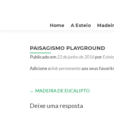
Pular
Home
A Esteio
Madeir
para
o
conteúdo
PAISAGISMO PLAYGROUND
Publicado em
22 de junho de 2016
por
Esteio
Adicione o
link permanente
aos seus favorit
Navegação
←
MADEIRA DE EUCALIPTO
de
Deixe uma resposta
posts