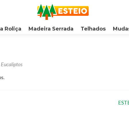
a Roliça
Madeira Serrada
Telhados
Mudas
 Eucaliptos
os.
EST